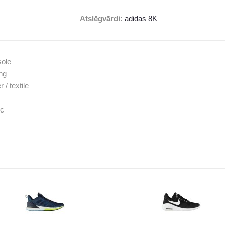
Atslēgvārdi:
adidas 8K
sole
ng
 / textile
ic