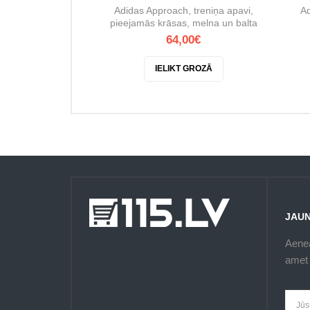
Adidas Approach, treniņa apavi,
Ad
pieejamās krāsas, melna un balta
64,00€
IELIKT GROZĀ
JAU
Aenea
amet 