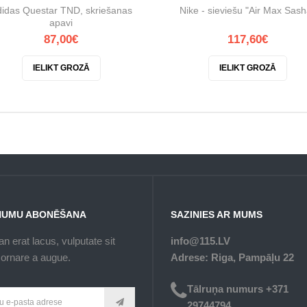
idas Questar TND, skriešanas
Nike - sieviešu "Air Max Sash
apavi
87,00€
117,60€
IELIKT GROZĀ
IELIKT GROZĀ
NUMU ABONĒŠANA
SAZINIES AR MUMS
n erat lacus, vulputate sit
info@115.LV
ornare a augue.
Adrese: Riga, Pampāļu 22
Tālruņa numurs +371
29744794