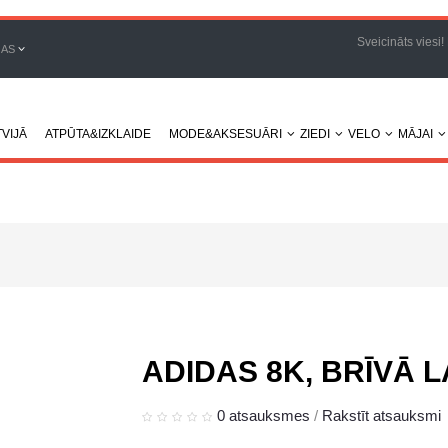
Sveicināts viesi!
JAS
VIJĀ
ATPŪTA&IZKLAIDE
MODE&AKSESUĀRI
ZIEDI
VELO
MĀJAI
ADIDAS 8K, BRĪVĀ L
0 atsauksmes
/
Rakstīt atsauksmi