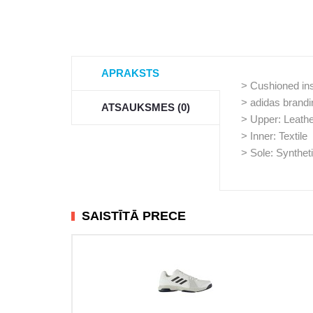
APRAKSTS
> Cushioned in
> adidas brandi
ATSAUKSMES (0)
> Upper: Leather
> Inner: Textile
> Sole: Synthet
SAISTĪTĀ PRECE