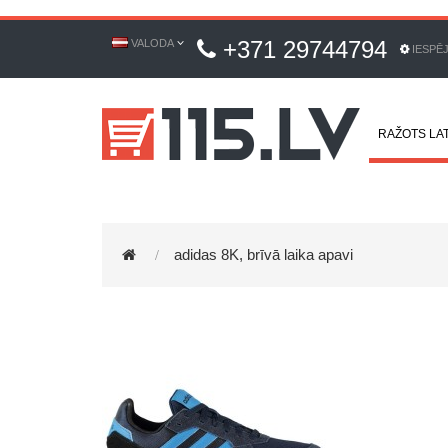
+371 29744794
VALODA
IESPĒ
RAŽOTS LAT
adidas 8K, brīvā laika apavi