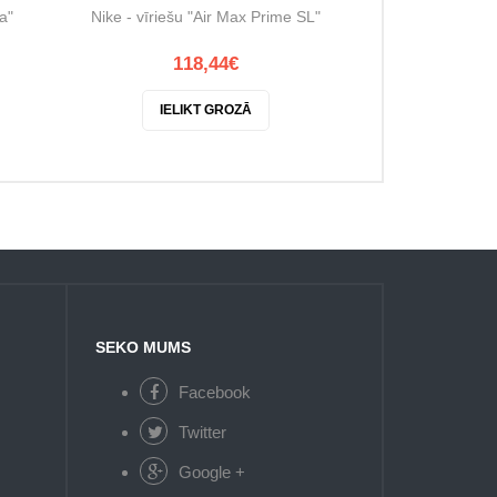
a"
Nike - vīriešu "Air Max Prime SL"
Nike - vīriešu
118,44€
10
IELIKT GROZĀ
IELI
SEKO MUMS
Facebook
Twitter
Google +