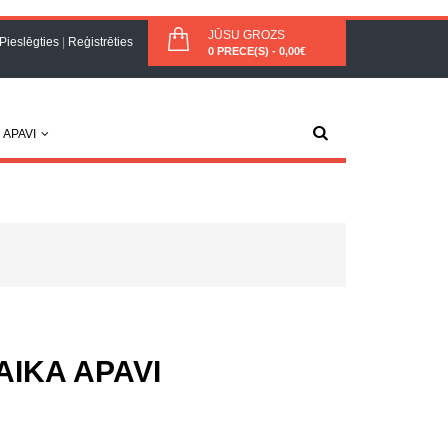
JŪSU GROZS
Pieslēgties
|
Reģistrēties
0 PRECE(S) - 0,00€
APAVI
AIKA APAVI