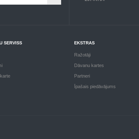
U SERVISS
EKSTRAS
Ražotāji
mi
Dāvanu kartes
karte
Partneri
Īpašais piedāvājums