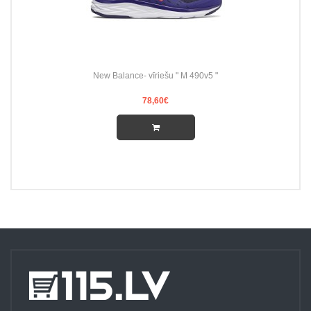
New Balance- vīriešu " M 490v5 "
78,60€