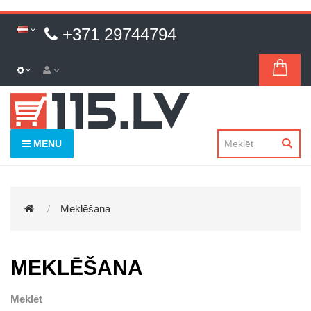
+371 29744794
MENU
Meklēšana
MEKLĒŠANA
Meklēt