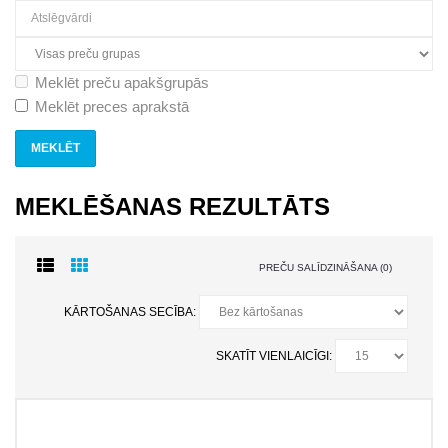
Meklēt preču apakšgrupās
Meklēt preces aprakstā
MEKLĒŠANAS REZULTĀTS
PREČU SALĪDZINĀŠANA (0)
KĀRTOŠANAS SECĪBA:
SKATĪT VIENLAICĪGI: