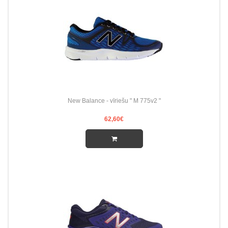
New Balance - vīriešu " M 775v2 "
62,60€