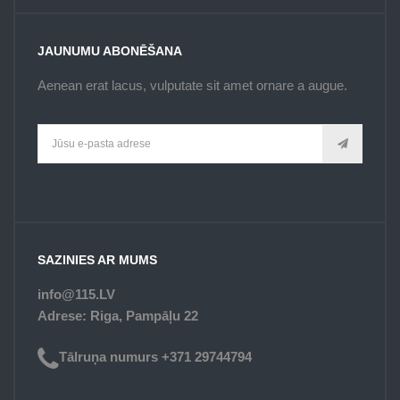
JAUNUMU ABONĒŠANA
Aenean erat lacus, vulputate sit amet ornare a augue.
SAZINIES AR MUMS
info@115.LV
Adrese: Riga, Pampāļu 22
Tālruņa numurs +371 29744794