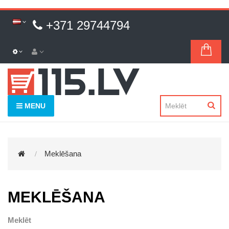
+371 29744794
MENU
Meklēšana
MEKLĒŠANA
Meklēt