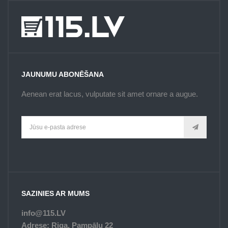
JAUNUMU ABONĒŠANA
Aenean erat lacus, vulputate sit amet ornare a augue.
SAZINIES AR MUMS
info@115.LV
Adrese: Riga, Pampāļu 22