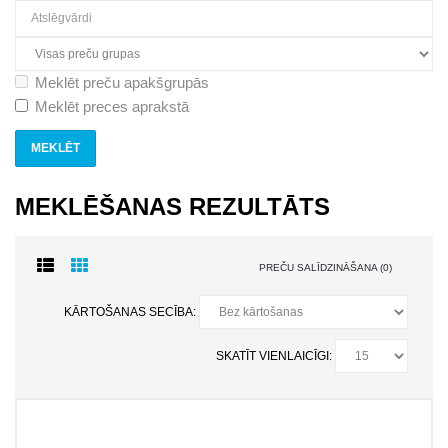
Meklēt preču apakšgrupās
Meklēt preces aprakstā
MEKLĒŠANAS REZULTĀTS
PREČU SALĪDZINĀŠANA (0)
KĀRTOŠANAS SECĪBA:
SKATĪT VIENLAICĪGI: