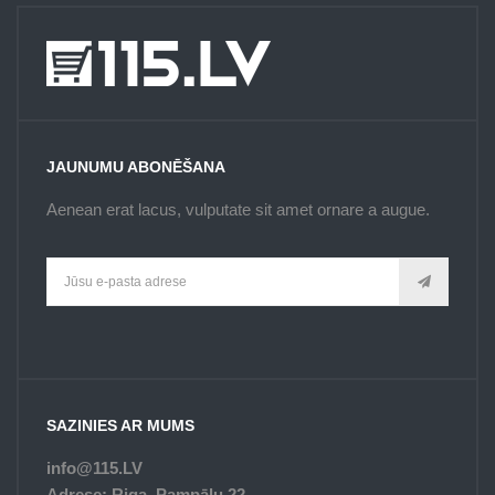
JAUNUMU ABONĒŠANA
Aenean erat lacus, vulputate sit amet ornare a augue.
SAZINIES AR MUMS
info@115.LV
Adrese: Riga, Pampāļu 22