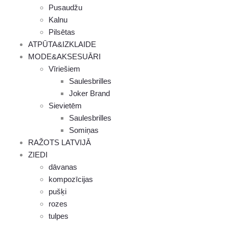
Pusaudžu
Kalnu
Pilsētas
ATPŪTA&IZKLAIDE
MODE&AKSESUĀRI
Vīriešiem
Saulesbrilles
Joker Brand
Sievietēm
Saulesbrilles
Somiņas
RAŽOTS LATVIJĀ
ZIEDI
dāvanas
kompozīcijas
pušķi
rozes
tulpes