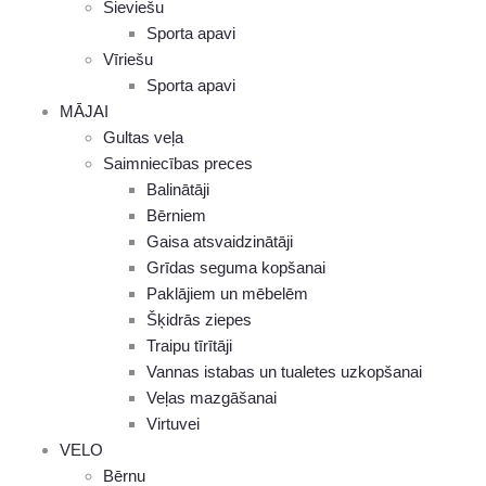
Sieviešu
Sporta apavi
Vīriešu
Sporta apavi
MĀJAI
Gultas veļa
Saimniecības preces
Balinātāji
Bērniem
Gaisa atsvaidzinātāji
Grīdas seguma kopšanai
Paklājiem un mēbelēm
Šķidrās ziepes
Traipu tīrītāji
Vannas istabas un tualetes uzkopšanai
Veļas mazgāšanai
Virtuvei
VELO
Bērnu