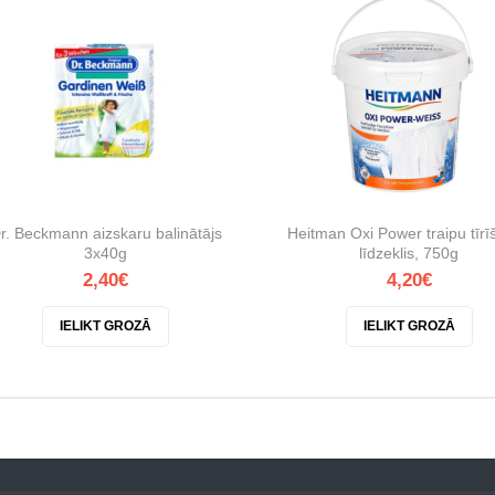
r. Beckmann aizskaru balinātājs
Heitman Oxi Power traipu tīr
3x40g
līdzeklis, 750g
2,40€
4,20€
IELIKT GROZĀ
IELIKT GROZĀ