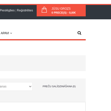
JŪSU GROZS
Pieslēgties
|
Reģistrēties
0 PRECE(S) - 0,00€
APAVI
PREČU SALĪDZINĀŠANA (0)