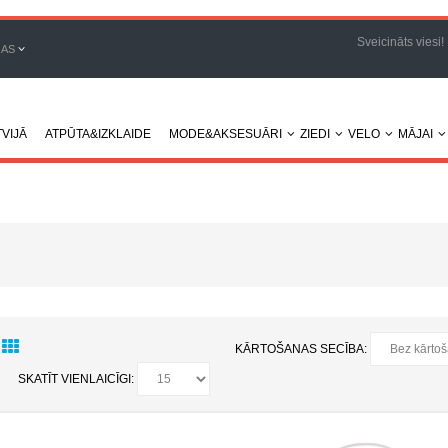
Sveicināts viesi!
JAS
VIJĀ
ATPŪTA&IZKLAIDE
MODE&AKSESUĀRI
ZIEDI
VELO
MĀJAI
KĀRTOŠANAS SECĪBA:
SKATĪT VIENLAICĪGI: