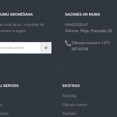
NUMU ABONĒŠANA
SAZINIES AR MUMS
n erat lacus, vulputate sit
info@115.LV
ornare a augue.
Adrese: Riga, Pampāļu 22
Tālruņa numurs +371
29744794
U SERVISS
EKSTRAS
Ražotāji
mi
Dāvanu kartes
karte
Partneri