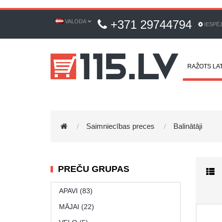
+371 29744794
VALODA
IESPĒ
RAŽOTS LAT
Saimniecības preces
Balinātāji
PREČU GRUPAS
APAVI (83)
MĀJAI (22)