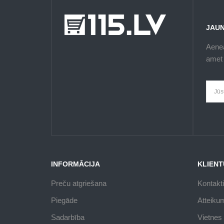
JAU
Aenea
amet 
INFORMĀCIJA
KLIENT
Preču atgriešana
Kontakti
Piegāde
Atteiku
Sadarbība
Vietnes 