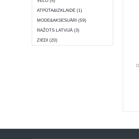
VELO (5)
ATPŪTA&IZKLAIDE (1)
MODE&AKSESUĀRI (59)
RAŽOTS LATVIJĀ (3)
ZIEDI (20)
D