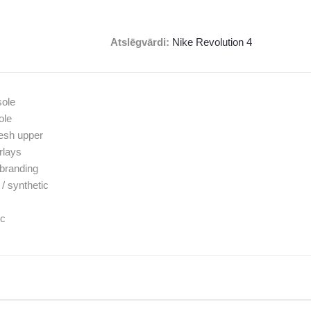
Atslēgvārdi:
Nike Revolution 4
sole
ole
esh upper
rlays
branding
 / synthetic
ic