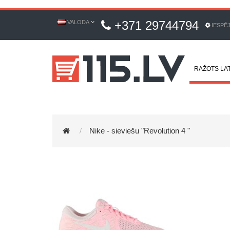
+371 29744794
VALODA
IESPĒ
RAŽOTS LAT
Nike - sieviešu "Revolution 4 "