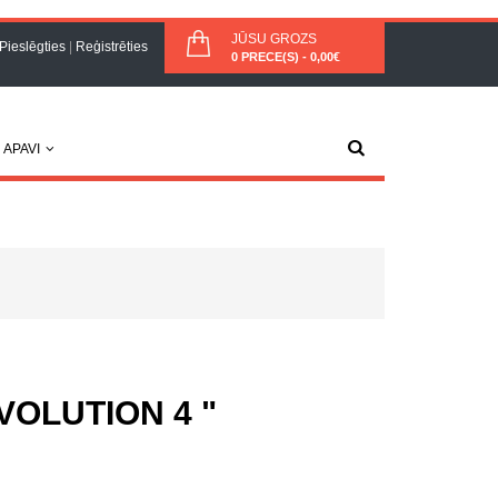
JŪSU GROZS
Pieslēgties
|
Reģistrēties
0 PRECE(S) - 0,00€
APAVI
EVOLUTION 4 "