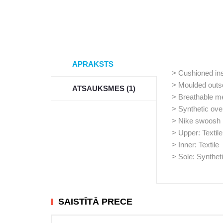
APRAKSTS
> Cushioned in
> Moulded outs
ATSAUKSMES (1)
> Breathable m
> Synthetic ove
> Nike swoosh 
> Upper: Textile
> Inner: Textile
> Sole: Synthet
SAISTĪTĀ PRECE