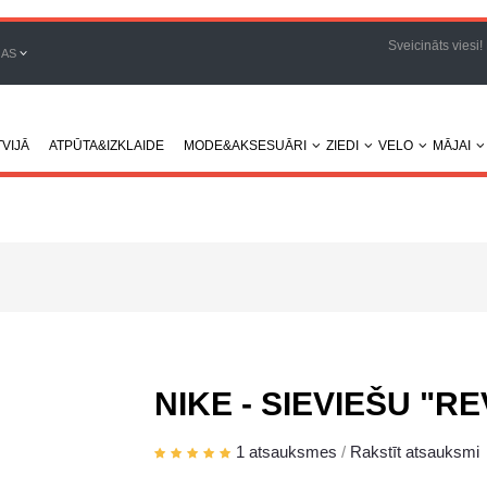
Sveicināts viesi!
JAS
VIJĀ
ATPŪTA&IZKLAIDE
MODE&AKSESUĀRI
ZIEDI
VELO
MĀJAI
NIKE - SIEVIEŠU "R
1 atsauksmes
/
Rakstīt atsauksmi