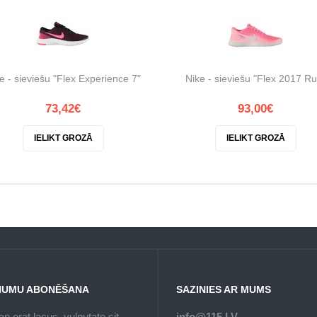
e - sieviešu "Flex Experience 7"
Nike - sieviešu "Flex 2017 Ru
73,42€
93,00€
IELIKT GROZĀ
IELIKT GROZĀ
NUMU ABONĒŠANA
SAZINIES AR MUMS
n erat lacus, vulputate sit
info@115.LV