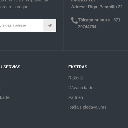
ornare a augue.
Adrese: Riga, Pampāļu 22
Tālruņa numurs +371
29744794
U SERVISS
EKSTRAS
Ražotāji
mi
Dāvanu kartes
karte
Partneri
Īpašais piedāvājums