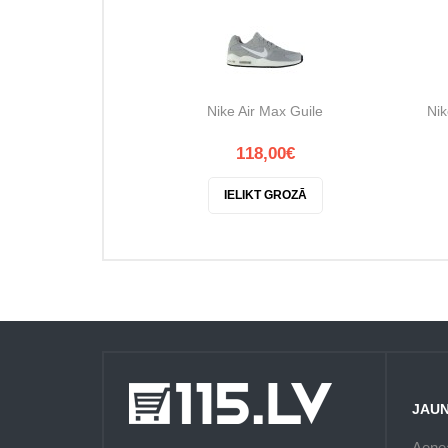
Nike Air Max Guile
Nik
118,00€
IELIKT GROZĀ
JAU
Aenea