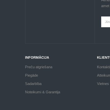
amet 
INFORMĀCIJA
KLIENT
Preču atgriešana
Kontakti
Piegāde
Atteiku
Sadarbība
Vietnes 
Noteikumi & Garantija