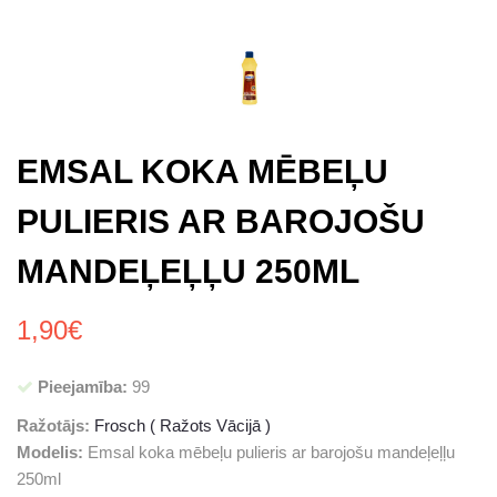
EMSAL KOKA MĒBEĻU
PULIERIS AR BAROJOŠU
MANDEĻEĻĻU 250ML
1,90€
Pieejamība:
99
Ražotājs:
Frosch ( Ražots Vācijā )
Modelis:
Emsal koka mēbeļu pulieris ar barojošu mandeļeļļu
250ml