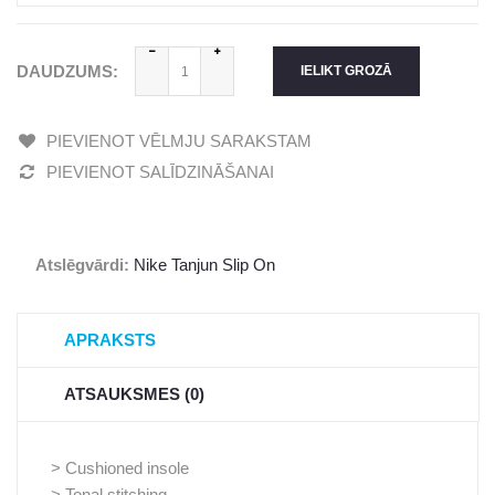
DAUDZUMS:
IELIKT GROZĀ
PIEVIENOT VĒLMJU SARAKSTAM
PIEVIENOT SALĪDZINĀŠANAI
Atslēgvārdi:
Nike Tanjun Slip On
APRAKSTS
ATSAUKSMES (0)
> Cushioned insole
> Tonal stitching