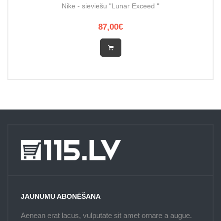
Nike - sieviešu "Lunar Exceed "
87,00€
JAUNUMU ABONĒŠANA
Aenean erat lacus, vulputate sit amet ornare a augue.