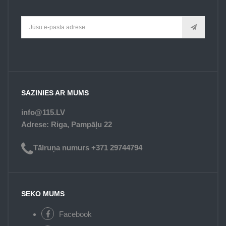
SAZINIES AR MUMS
info@115.LV
Adrese: Riga, Pampāļu 22
Tālruņa numurs +371 29744794
SEKO MUMS
Facebook