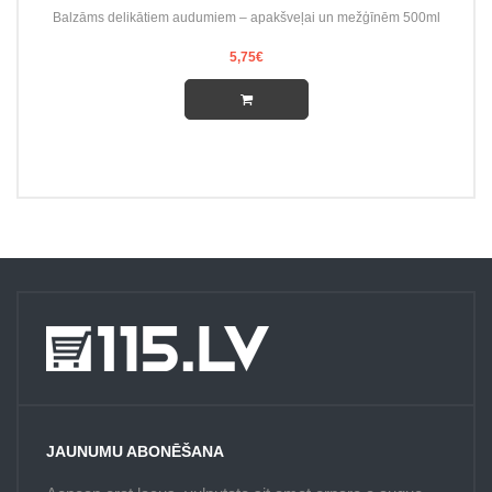
Balzāms delikātiem audumiem – apakšveļai un mežģīnēm 500ml
5,75€
JAUNUMU ABONĒŠANA