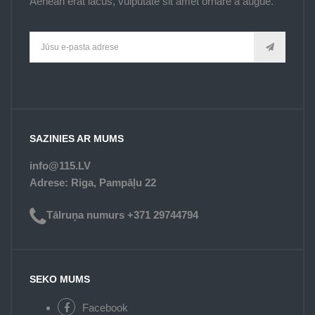
Aenean erat lacus, vulputate sit amet ornare a augue.
SAZINIES AR MUMS
info@115.LV
Adrese: Riga, Pampāļu 22
Tālruņa numurs +371 29744794
SEKO MUMS
Facebook